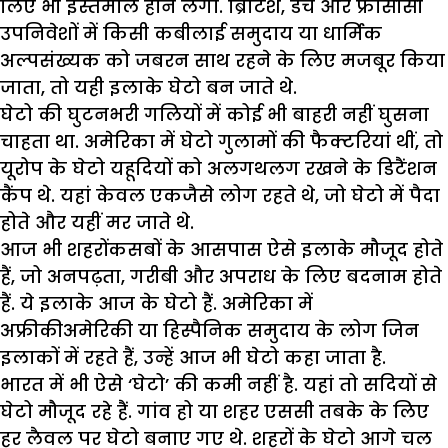
लिए भी इस्तेमाल होने लगा. ब्रिटिश, डच और फ्रांसीसी
उपनिवेशों में किसी कबीलाई समुदाय या धार्मिक
अल्पसंख्यक को जबरन साथ रहने के लिए मजबूर किया
जाता, तो यही इलाके घेटो बन जाते थे.
घेटो की घुटनभरी गलियों में कोई भी बाहरी नहीं घुसना
चाहता था. अमेरिका में घेटो गुलामों की फैक्टरियां थीं, तो
यूरोप के घेटो यहूदियों को अलगथलग रखने के डिटैंशन
कैंप थे. यहां केवल एकजैसे लोग रहते थे, जो घेटो में पैदा
होते और यहीं मर जाते थे.
आज भी शहरोंकसबों के आसपास ऐसे इलाके मौजूद होते
हैं, जो अनपढ़ता, गरीबी और अपराध के लिए बदनाम होते
हैं. ये इलाके आज के घेटो हैं. अमेरिका में
अफ्रीकीअमेरिकी या हिस्पैनिक समुदाय के लोग जिन
इलाकों में रहते हैं, उन्हें आज भी घेटो कहा जाता है.
भारत में भी ऐसे ‘घेटो’ की कमी नहीं है. यहां तो सदियों से
घेटो मौजूद रहे हैं. गांव हो या शहर एससी तबके के लिए
हर लैवल पर घेटो बनाए गए थे. शहरों के घेटो आगे चल