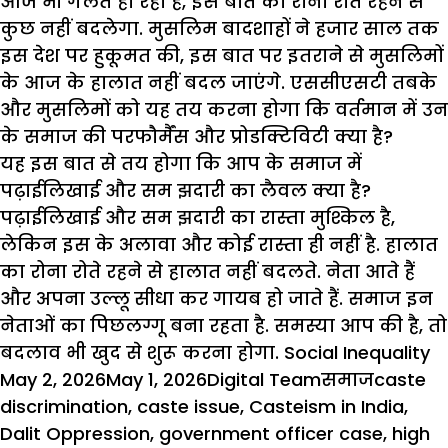
आज भी गलत हो रहा है, इस बात का रोना रोते रहने से
कुछ नहीं बदलेगा. मुसलिम बादशाहों ने हजार साल तक
इस देश पर हुकूमत की, इस बात पर इतराने से मुसलिमों
के आज के हालात नहीं बदल जाएंगे. एससीएसटी तबके
और मुसलिमों को यह तय करना होगा कि वर्तमान में उन
के समाज की परफौर्मैंस और प्रोडक्टिविटी क्या है?
यह इस बात से तय होगा कि आप के समाज में
पढ़ाईलिखाई और सम झदारी का लैवल क्या है?
पढ़ाईलिखाई
और सम झदारी का रास्ता मुश्किल है,
लेकिन इस के अलावा और कोई रास्ता ही नहीं है. हालात
का रोना रोते रहने से हालात नहीं बदलते. नेता आते हैं
और अपना उल्लू सीधा कर गायब हो जाते हैं. समाज इन
नेताओं का पिछलग्गू बना रहता है.
समस्या
आप की है, तो
बदलाव भी खुद से शुरू करना होगा.
Social Inequality
Posted
Author
Categories
Tags
May 2, 2026
May 1, 2026
Digital Team
समाज
caste
on
discrimination
,
caste issue
,
Casteism in India
,
Dalit Oppression
,
government officer case
,
high