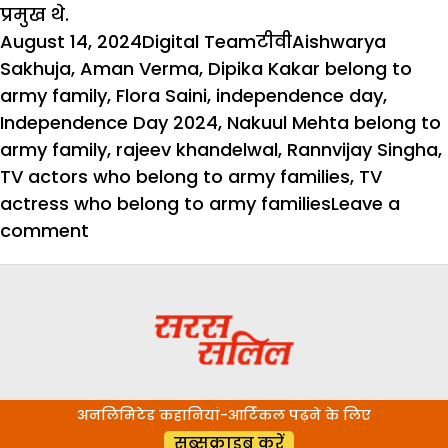
प्रमुख थे.
Posted
Author
Categories
Tags
August 14, 2024
Digital Team
टीवी
Aishwarya
on
Sakhuja
,
Aman Verma
,
Dipika Kakar belong to
army family
,
Flora Saini
,
independence day
,
Independence Day 2024
,
Nakuul Mehta belong to
army family
,
rajeev khandelwal
,
Rannvijay Singha
,
TV actors who belong to army families
,
TV
actress who belong to army families
Leave a
on
comment
दीपिका
कक्कड़
से
लेकर
एक्टर
अमन
अनलिमिटेड कहानियां-आर्टिकल पढ़ने के लिए
वर्मा
सब्सक्राइब करें
है