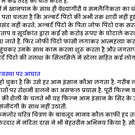
 में कई तरह की बाते करते हैं.
 में खानपान के साथ ही वेश्यागीरी व समलैंगिकता का धंधा
रे पता चलता है कि अल्बर्ट पिंटो की अभी तक शादी नहीं हुई 
को पसंद नहीं करते. अल्बर्ट पिंटो के पिता जोफ पिंटो एक 
ाप व सूर्यकांत द्वारा कई सौ करोड़ रूपए के घोटाले करने
कर दिए जाते हैं. फिर जोफी पिंटो फांसी लगाकर आत्महत्या क
पहुंचकर उनके साथ काम करना शुरू करता है और जगताप व 
्बर्ट पिंटो की तलाश के सिलसिले में स्टेला सहित कई ल
ा व्यवस्था पर आघात
हो चुका है कि उसे हर आम इंसान कौआ लगता है. गरीब लोगो
हालातों पर रोशनी डालने का असफल प्रयास है. पूरी फिल्
 की शैली के चलते भी यह फिल्म आम इंसान के सिर के 
 संजीदगी के साथ नहीं उठाती.
ोर चरित्र चित्रण के बावजूद मानव कौल काफी हद तक 
िरदार में नंदिता दास ने भी बेहतरीन अभिनय किया है. स