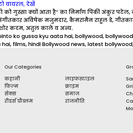
ो वायरल, देखें
ो गुस्सा क्यों आता है’’ का निर्माण पिंकी अंकुर पटेल, न
े, संगीतकार अविषेक मजुमदार, कैमरामैन राहुल डे, गीतक
िशोर कदम, अतुल काले व अन्य.
pinto ko gussa kyu aata hai
,
bollywood
,
bollywood 
 hai
,
films
,
hindi Bollywood news
,
latest bollywood
Our Categories
Gr
कहानी
लाइफस्टाइल
Sar
फिल्म
क्राइम
Gr
सेक्स
समाज
Ch
रीडर्स प्रौब्लम
राजनीति
Ca
Mo