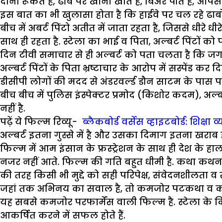
दोनो रूकते हैं, ढाबे पर खाना खाते हैं, बिअर पीते हैं, आपस
इस बात का भी खुलासा होता है कि हाईवे पर चल रहे ढाबों
बीच में अबर्ट पिंटो अतीत में जाता रहता है, जिससे धीरे धी
साथ ही रहता है. स्टेला का भाई व पिता, अल्बर्ट पिंटों 
दिन टीवी समाचार से ही अल्बर्ट को पता चलता है कि जगत
अल्बर्ट पिंटों के पिता भ्रष्टाचार के आरोप में सस्पेंड 
डीसीपी लोगों की मदद से अंडरवर्ल्ड डौन साटम के पास 
बीच बीच में पुलिस इंस्पेक्टर प्रमोद (किशोर कदम), अल
नहीं है.
पढ़ें ये फिल्म रिव्यू-
ब्लैकबोर्ड वर्सेस व्हाइटबोर्ड: शिक्ष
अल्बर्ट इतना गुस्से में है और उसका दिमाग इतना खराब 
फिल्म में आम इंसान के फ्रस्ट्रेशन के साथ ही देश के 
नजर नहीं आते. फिल्म की गति बहुत धीमी है. कथा कथन
की तरह किसी भी मुद्दे को सही परिपेक्ष, संवेदनशीलता व
जहां तक अभिनय का सवाल है, तो कमजोर पटकथा व कमज
यह सबसे कमजोर परफार्मेंस वाली फिल्म है. स्टेला के क
आकर्षित करने में सफल होते हैं.