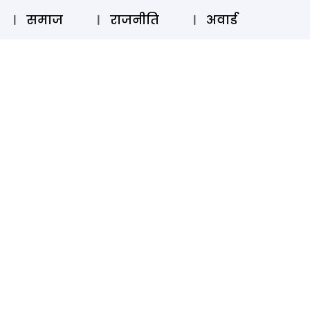
⚲
स्टोरी
लॉग इन
SUBSCRIBE
समाज
राजनीति
अवार्ड