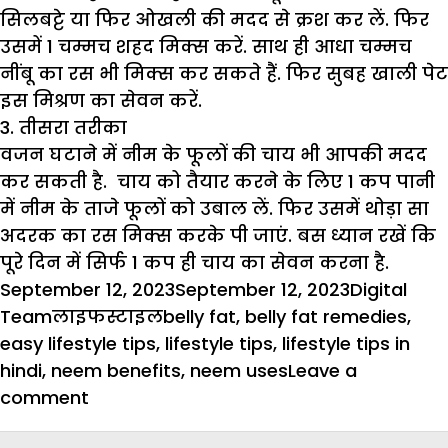
सिलबट्टे या फिर ओखली की मदद से क्रश कर लें. फिर
उसमें 1 चम्मच शहद मिक्स करें. साथ ही आधा चम्मच
नींबू का रस भी मिक्स कर सकते हैं. फिर सुबह खाली पेट
इस मिश्रण का सेवन करें.
3. तीसरा तरीका
वजन घटाने में नीम के फूलों की चाय भी आपकी मदद
कर सकती है. चाय को तैयार करने के लिए 1 कप पानी
में नीम के ताजे फूलों को उबाल लें. फिर उसमें थोड़ा सा
अदरक का रस मिक्स करके पी जाएं. बस ध्यान रखें कि
पूरे दिन में सिर्फ 1 कप ही चाय का सेवन करना है.
Posted
Author
September 12, 2023
September 12, 2023
Digital
on
Categories
Tags
Team
लाइफस्टाइल
belly fat
,
belly fat remedies
,
easy lifestyle tips
,
lifestyle tips
,
lifestyle tips in
hindi
,
neem benefits
,
neem uses
Leave a
on
comment
नीम