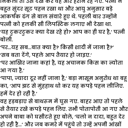
निकली तो उसे देख कर वह और हैरान रह गए. पत्नी ने
बहुत सुंदर सूट पहन रखा था और आयु अनुसार बड़े
आकर्षक ढंग से बाल संवारे हुए थे. पहली बार उन्होंने
पत्नी को हलकी सी लिपस्टिक लगाए भी देखा था.
‘यह टुकरटुकर क्या देख रहे हो? आप का ही घर है,’ पत्नी
बोली.
‘पर…यह सब…बात क्या है? किसी शादी में जाना है?’
‘सब बता देंगे, पहले आप तैयार हो जाइए.’
‘पर आखिर जाना कहां है, यह अचानक किस का न्योता
आ गया है.’
‘पापा, ज्यादा दूर नहीं जाना है,’ बड़ा मासूम अनुरोध था बहू
का, ‘आप झट से मुंहहाथ धो कर यह कपड़े पहन लीजिए.
हमें देर हो रही है.’
वह हड़बड़ाए से बाथरूम में घुस गए. बाहर आए तो पहले
से तैयार रखे कपड़े पहन लिए. तभी पोतापोती आ गए और
अपने बाबा को घसीटते हुए बोले, ‘चलो न दादा, बहुत देर
हो रही है…’ और जब कमरे में पहुंचे तो उन्हें अपनी आंखों