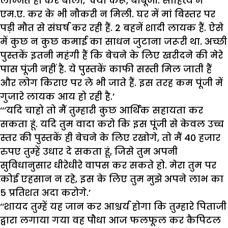
लज्जित हो कर बोला, ‘क्या करूं, बाबूजी. साहित्य में
एम.ए. कर के भी नौकरी न मिली. घर में मां बिस्तर पर
पड़ी मौत से संघर्ष कर रही हैं. 2 बहनें शादी लायक हैं. ऐसे
में कुछ न कुछ कमाई का साधन जुटाना जरूरी था. अच्छी
पुस्तकें इतनी महंगी हैं कि बेचने के लिए खरीदने की मेरे
पास पूंजी नहीं है. ये पुस्तकें काफी सस्ती मिल जाती हैं
और लोग किराए पर ले भी जाते हैं. इस तरह कम पूंजी में
गुजारे लायक आय हो रही है.’
‘‘‘यदि चाहो तो मैं तुम्हारी कुछ आर्थिक सहायता कर
सकता हूं. यदि तुम वादा करो कि इस पूंजी से केवल उच्च
स्तर की पुस्तकें ही बेचने के लिए रखोगे, तो मैं 40 हजार
रुपए तुम्हें उधार दे सकता हूं, जिसे तुम अपनी
सुविधानुसार धीरेधीरे वापस कर सकते हो. मेरा तुम पर
कोई एहसान न रहे, इस के लिए तुम मुझे अपने लाभ का
5 प्रतिशत अदा करोगे.’
‘‘शायद तुम्हें यह जान कर आश्चर्य होगा कि तुम्हारे पिताजी
द्वारा लगाया गया वह पौधा आज फलफूल कर कैपिटल