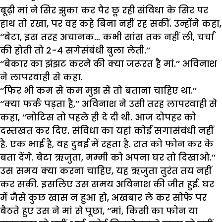
बूढ़ी मां ने सिर झुका कर पैर छू रही संविधा के सिर पर
हाथ तो रखा, पर वह कहे बिना नहीं रह सकीं. उन्होंने कहा,
‘‘बेटा, इस तरह अचानक… कभी सांस तक नहीं ली, चर्चा
की होती तो 2-4 सगेसंबंधी बुला लेती.’’
‘‘बेकार का झंझट करने की क्या जरूरत है मां.’’ अविनाश
ने लापरवाही से कहा.
‘‘फिर भी कम से कम मुझ से तो बताना चाहिए था.’’
‘‘क्या फर्क पड़ता है,’’ अविनाश ने उसी तरह लापरवाही से
कहा, ‘‘नोटिस तो पहले ही दे दी थी. आज दोपहर को
दस्तखत कर दिए. संविधा का यहां कोई सगासंबंधी नहीं
है. एक भाई है, वह दुबई में रहता है. रात को फोन कर के
बता देंगे. बेटा ऋजुता, मम्मी को अपना घर तो दिखाओ.’’
उस समय क्या करना चाहिए, यह ऋजुता तुरंत तय नहीं
कर सकी. इसलिए उस समय अविनाश की जीत हुई. घर
में जैसे कुछ खास न हुआ हो, अखबार ले कर सोफे पर
बैठते हुए उस ने मां से पूछा, ‘‘मां, किसी का फोन या