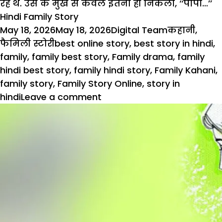
रहे थे. उस के मुख से केवल इतना ही निकला, ‘‘पापा…’’
Hindi Family Story
Posted
Author
Categories
May 18, 2026
May 18, 2026
Digital Team
कहानी
,
on
Tags
फैमिली स्टोरी
best online story
,
best story in hindi
,
family
,
family best story
,
Family drama
,
family
hindi best story
,
family hindi story
,
Family Kahani
,
family story
,
Family Story Online
,
story in
on
hindi
Leave a comment
Hindi
Family
Story:
पुरस्कार
–
रिटायरमेंट
के
बाद
पिता