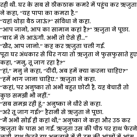
रही थी. घर के सब से ठीकठाक कमरे में पहुंच कर ऋजुता
ने कहा, ‘‘यह पापा का कमरा है.’’
‘‘यहां थोड़ा बैठ जाऊं?’’ संविधा ने कहा.
‘‘आप जानो, आप का सामान कहां है?’’ ऋजुता ने पूछा.
‘‘बाद में ले आऊंगी. अभी तो ऐसे ही…’’
‘‘खैर, आप जानो.’’ कह कर ऋजुता चली गई.
पूरा घर अंधकार से घिर गया तो ऋजुता ने फुसफुसाते हुए
कहा, ‘‘मनु, तू जाग रहा है?’’
‘‘हां,’’ मनु ने कहा, ‘‘दीदी, अब हमें क्या करना चाहिए?’’
‘‘हमें भाग जाना चाहिए.’’ ऋजुता ने कहा.
‘‘कहां, पर अनुष्का तो अभी बहुत छोटी है. यह बेचारी तो
कुछ समझी भी नहीं.’’
‘‘सब समझ रही हूं,’’ अनुष्का ने धीरे से कहा.
‘‘अरे तू जाग गई?’’ हैरानी से ऋजुता ने पूछा.
‘‘मैं अभी सोई ही कहां थी,’’ अनुष्का ने कहा और उठ कर
ऋजुता के पास आ गई. ऋजुता उस की पीठ पर हाथ फेरने
लगी. हाथ फेरते हुए अनजाने में ही उस की आंखों में आंसू