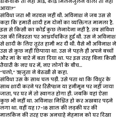
डाकवाक तो नहीं आई, कोई मिलनेजुलने वाला तो नहीं
आया?’’
संविधा जरा भी नरवस नहीं थी. अविनाश ने जब उस से
कहा कि हमारी शादी हम दोनों का व्यक्तिगत मामला है.
इस से किसी का कोई कुछ लेनादेना नहीं है. तब संविधा
उस की निडरता पर आश्चर्यचकित हुई थी. उस ने अविनाश
से शादी के लिए तुरंत हामी भर दी थी. वैसे भी अविनाश ने
उस से कुछ नहीं छिपाया था. उस ने पहले ही अपने बच्चों
और मां के बारे में बता दिया था. पर इस तरह बिना किसी
तैयारी के नए घर में, नए लोगों के बीच…
‘‘चलो,’’ ऋजुता ने बेरुखी से कहा.
संविधा उस के साथ चल पड़ी. उसे पता था कि विधुर के
साथ शादी करने पर रिसैप्शन या हनीमून पर नहीं जाया
जाता, पर घर में तो स्वागत होगा ही. जबकि वहां ऐसा
कुछ भी नहीं था. अविनाश निश्चिंत हो कर अखबार पढ़ने
लगा था. वहीं यह 17-18 साल की लड़की घर की
मालकिन की तरह एक अनचाहे मेहमान को घर दिखा