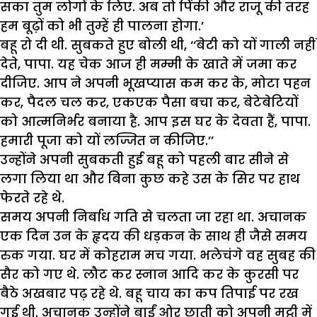
सका तुम लोगों के लिए. अब तो पिंकी और राजू की तरह
हम बूढ़ों को भी तुम्हें ही पालना होगा.’
बहू रो दी थी. सुबकते हुए बोली थी, ‘‘बेटी को यों गाली नहीं
देते, पापा. यह चेक आज ही मम्मी के खाते में जमा कर
दीजिए. आप ने अपनी भूखप्यास कम कर के, मोटा पहन
कर, पैदल चल कर, एकएक पैसा बचा कर, बेटेबेटियों
को आत्मनिर्भर बनाया है. आप इस घर के देवता हैं, पापा.
हमारी पूजा को यों लज्जित न कीजिए.’’
उन्होंने अपनी सुबकती हुई बहू को पहली बार सीने से
लगा लिया था और बिना कुछ कहे उस के सिर पर हाथ
फेरते रहे थे.
समय अपनी निर्बाध गति से चलता जा रहा था. अचानक
एक दिन उन के हृदय की धड़कन के साथ ही जैसे समय
रुक गया. घर में कोहराम मच गया. भलेचंगे वह सुबह की
सैर को गए थे. लौट कर स्नान आदि कर के कुरसी पर
बैठे अखबार पढ़ रहे थे. बहू चाय का कप तिपाई पर रख
गई थी. अचानक उन्होंने बाईं ओर छाती को अपनी मुट्ठी में