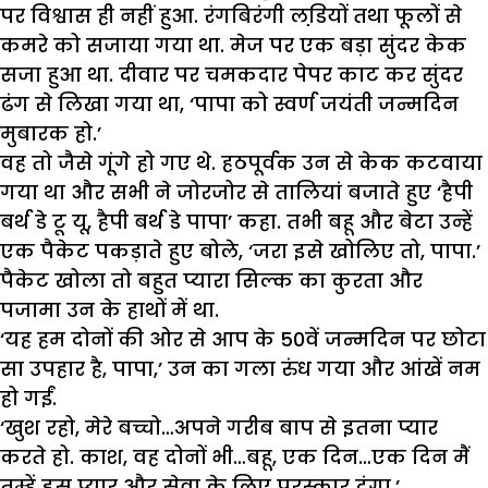
पर विश्वास ही नहीं हुआ. रंगबिरंगी लडि़यों तथा फूलों से
कमरे को सजाया गया था. मेज पर एक बड़ा सुंदर केक
सजा हुआ था. दीवार पर चमकदार पेपर काट कर सुंदर
ढंग से लिखा गया था, ‘पापा को स्वर्ण जयंती जन्मदिन
मुबारक हो.’
वह तो जैसे गूंगे हो गए थे. हठपूर्वक उन से केक कटवाया
गया था और सभी ने जोरजोर से तालियां बजाते हुए ‘हैपी
बर्थ डे टू यू, हैपी बर्थ डे पापा’ कहा. तभी बहू और बेटा उन्हें
एक पैकेट पकड़ाते हुए बोले, ‘जरा इसे खोलिए तो, पापा.’
पैकेट खोला तो बहुत प्यारा सिल्क का कुरता और
पजामा उन के हाथों में था.
‘यह हम दोनों की ओर से आप के 50वें जन्मदिन पर छोटा
सा उपहार है, पापा,’ उन का गला रुंध गया और आंखें नम
हो गईं.
‘खुश रहो, मेरे बच्चो…अपने गरीब बाप से इतना प्यार
करते हो. काश, वह दोनों भी…बहू, एक दिन…एक दिन मैं
तुम्हें इस प्यार और सेवा के लिए पुरस्कार दूंगा.’