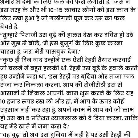
अमीर आदमी के लिए फल की फेरी लगाता है, जिस ने
इस तरह के और भी 10-15 लाचार लोगों को इस काम के
लिए रखा हुआ है जो गलीगली घूम कर उस का फल
बेचते हैं.
‘‘तुम्हारे पिताजी उस बूढ़े की हालत देख कर द्रवित हो उठे
और मुझ से बोले, ‘मैं इस बुजुर्ग के लिए कुछ करना
चाहता हूं, जरा मेरी पासबुक देना.’
‘‘कुछ ही दिन बाद उन्होंने एक ऐसी रेहड़ी तैयार करवाई
जो चलने में बहुत हलकी थी. रेहड़ी उस बूढ़े के हवाले करते
हुए उन्होंने कहा था, ‘इस रेहड़ी पर बढि़या और ताजा फल
सजा कर निकला करना. आप की रोजीरोटी इस से
आसानी से निकल आएगी. काम शुरू करने के लिए यह
10 हजार रुपए रख लो और हां, मैं आप के ऊपर कोई
एहसान नहीं कर रहा हूं. अपने काम में आप को जो लाभ
हो उस का 5 प्रतिशत श्यामलाल को दे दिया करना, ताकि
यह मेरे खाते में जमा करा दे.’
‘‘वह बूढ़ा तो अब इस दुनिया में नहीं है पर उसी रेहड़ी की