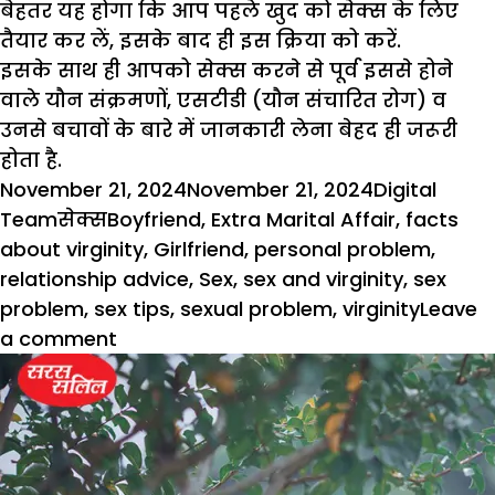
बेहतर यह होगा कि आप पहले खुद को सेक्स के लिए
तैयार कर लें, इसके बाद ही इस क्रिया को करें.
इसके साथ ही आपको सेक्स करने से पूर्व इससे होने
वाले यौन संक्रमणों, एसटीडी (यौन संचारित रोग) व
उनसे बचावों के बारे में जानकारी लेना बेहद ही जरूरी
होता है.
Posted
Author
November 21, 2024
November 21, 2024
Digital
on
Categories
Tags
Team
सेक्स
Boyfriend
,
Extra Marital Affair
,
facts
about virginity
,
Girlfriend
,
personal problem
,
relationship advice
,
Sex
,
sex and virginity
,
sex
problem
,
sex tips
,
sexual problem
,
virginity
Leave
on
a comment
जानिए
वर्जिनिटी
के
बारे
में