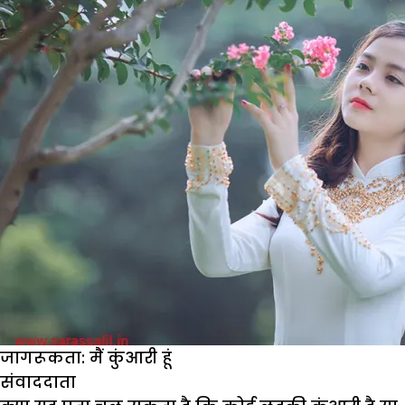
कुछ
रोचक
बातें
जागरूकता: मैं कुंआरी हूं
संवाददाता