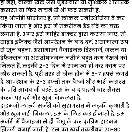
ही नहीं, बल्कि खेल जैसे घुड़सवारी या मुश्किल शारीरिक
कसरत या फिर नाचने से भी फट सकती है.
यह ओपीडी प्रोसीजर है, जो लोकल एनैस्थिसिया दे कर
किया जाता है और इस में तकरीबन डेढ़ घंटे का वक्त
लगता है. अगर इसे माहिर डाक्टर द्वारा कराया जाए, तो
साइड इफैक्ट जैसे आपरेशन के बाद दर्द, असामान्य रूप
से खून बहना, असामान्य वैजाइनल डिस्चार्ज, जलन या
इंफैक्शन या अंसतोषजनक नतीजे बहुत कम देखने को
मिलते हैं. लड़की 2-3 दिन में सामान्य हो कर काम पर
लौट सकती है. पूरी तरह से ठीक होने में 6-7 हफ्ते लगते
हैं. आपरेशन के 2-3 हफ्तों तक बैठने और भारी कसरत
के प्रति सावधानी बरतें. इस के बाद पहली बार सैक्स
करने पर दर्द और खून निकलता है.
हाइमनोप्लास्टी सर्जरी को सुहागरात में लड़की कुंआरी है
और खून नहीं निकला, इस के लिए कराई जाती है. इस
सर्जरी में वैजाइना से ही टिशू ले कर कृत्रिम हाइमन
झिल्ली बनाई जाती है. इस का खर्च तकरीबन 70-80