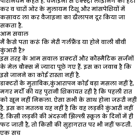
पैरिनियम कहते हैं. वैजाइना से ऐक्स्ट्रा लाइनिंग को हटा
कर व चारों ओर के मुलायम टिशू और मांसपेशियों में
कसावट ला कर वैजाइना का ढीलापन दूर किया जा
सकता है.
आम सवाल
मैं कैसे पता करूं कि मेरी गर्लफ्रैंड या होने वाली बीवी
कुंआरी है?
इस तरह के आम सवाल डाक्टरों और कौस्मैटिक सर्जनों
के मेल बौक्स में ज्यादा पूछे गए हैं. इस का जवाब है कि
इसे जानने का कोई रास्ता नहीं है.
डाक्टरों के मुताबिक,कुंआरापन कोई बड़ा मसला नहीं है,
मगर मर्दों की यह पुरानी शिकायत रही है कि पहली रात
को खून नहीं निकला. ऐसा सभी के साथ होना जरूरी नहीं
है. इस का मतलब यह नहीं है कि वह लड़की कुंआरी नहीं
है. किसी लड़की की अंदरूनी झिल्ली स्कूल के दिनों में ही
फट जाती है, तो किसी की सुहागरात पर भी नहीं फटती.
एक सच