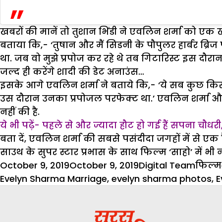
खबरों की मानें तो तुशान भिंडी ने एवलिन शर्मा को एक 
बताया कि,- ‘तुषान और मैं सिडनी के पौपुलर हार्बर ब्रिज 
था. जब वो मुझे प्रपोज कर रहे थे तब गिटारिस्ट इस दौर
जल्द ही करेंगे शादी की डेट अनाउंस…
इसके आगे एवलिन शर्मा ने बताये कि,- ‘ये सब कुछ किसी स
उस दौरान उनका प्रपोजल परफेक्ट था.’ एवलिन शर्मा और तु
नहीं की है.
ये भी पढ़ें- पहले से और ज्यादा हौट हो गई हैं सपना चौधरी, 
बता दें, एवलिन शर्मा की सबसे पसंदीदा जगहों में से एक 
साउथ के सुपर स्टार प्रभास के साथ फिल्म ‘साहो’ में भी
Posted
Author
Categ
October 9, 2019
October 9, 2019
Digital Team
फिल्म
on
Evelyn Sharma Marriage
,
evelyn sharma photos
,
E