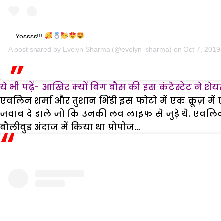
Yessss!!!
A post shared by
Evelyn Sharma
(@evelyn_sharma) on
Oct 7, 201
ये भी पढ़ें- आखिर क्यों बिग बौस की इस कंटेस्टेंट ने 
एवलिन शर्मा और तुशान भिंडी इस फोटो में एक क्रूज़ मे
जवाब दे डाले जो कि उनकी लव लाइफ से जुड़े थे. एवलिन 
बौलीवुड अंदाज में किया था प्रोपोज…