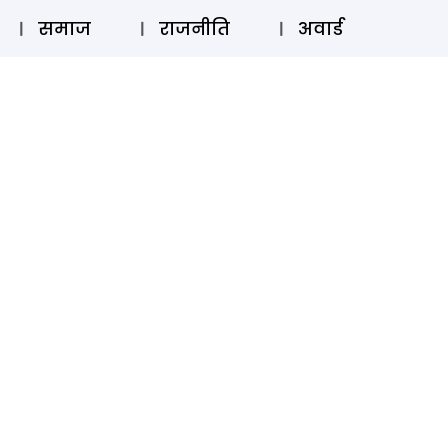
⚲
स्टोरी
लॉग इन
SUBSCRIBE
समाज
राजनीति
अवार्ड