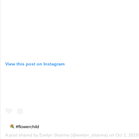
View this post on Instagram
#flowerchild
A post shared by
Evelyn Sharma
(@evelyn_sharma) on
Oct 2, 201