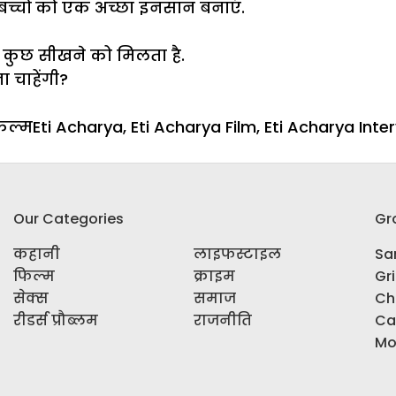
बच्चों को एक अच्छा इनसान बनाएं.
न कुछ सीखने को मिलता है.
 चाहेंगी?
ategories
Tags
िल्म
Eti Acharya
,
Eti Acharya Film
,
Eti Acharya Inte
Our Categories
Gr
कहानी
लाइफस्टाइल
Sar
फिल्म
क्राइम
Gr
सेक्स
समाज
Ch
रीडर्स प्रौब्लम
राजनीति
Ca
Mo