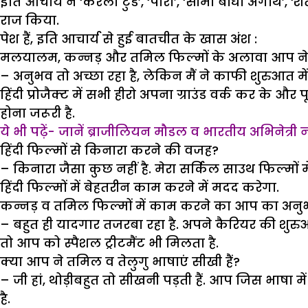
इति आचार्य ने ‘केरला टुडे’, ‘पोरा’, ‘सीमा बोधा अगाथे’
राज किया.
पेश हैं, इति आचार्य से हुई बातचीत के खास अंश :
मलयालम, कन्नड़ और तमिल फिल्मों के अलावा आप ने बौ
– अनुभव तो अच्छा रहा है, लेकिन मैं ने काफी शुरुआत मे
हिंदी प्रोजैक्ट में सभी हीरो अपना ग्राउंड वर्क कर के औ
होना जरूरी है.
ये भी पढ़ें- जानें ब्राजीलियन मौडल व भारतीय अभिनेत्री 
हिंदी फिल्मों से किनारा करने की वजह?
– किनारा जैसा कुछ नहीं है. मेरा सर्किल साउथ फिल्मों म
हिंदी फिल्मों में बेहतरीन काम करने में मदद करेगा.
कन्नड़ व तमिल फिल्मों में काम करने का आप का अनु
– बहुत ही यादगार तजरबा रहा है. अपने कैरियर की शुरुआत
तो आप को स्पैशल ट्रीटमैंट भी मिलता है.
क्या आप ने तमिल व तेलुगु भाषाएं सीखी हैं?
– जी हां, थोड़ीबहुत तो सीखनी पड़ती हैं. आप जिस भाषा
है.