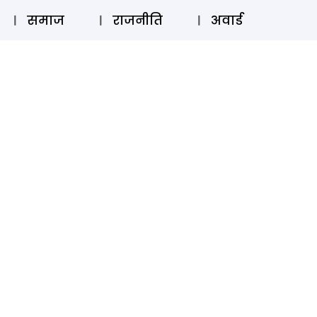
⚲
स्टोरी
लॉग इन
SUBSCRIBE
समाज
राजनीति
अवार्ड