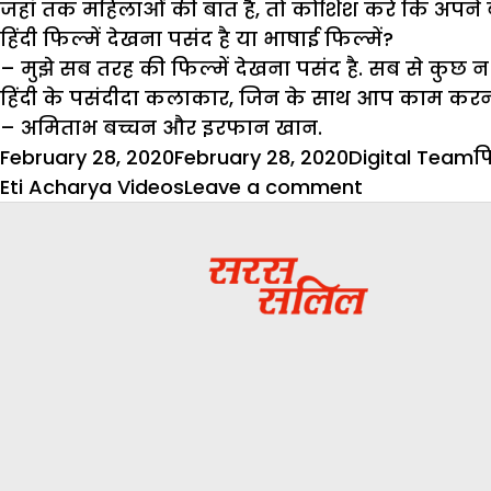
जहां तक महिलाओं की बात है, तो कोशिश करें कि अपने 
हिंदी फिल्में देखना पसंद है या भाषाई फिल्में?
– मुझे सब तरह की फिल्में देखना पसंद है. सब से कुछ 
हिंदी के पसंदीदा कलाकार, जिन के साथ आप काम करना
– अमिताभ बच्चन और इरफान खान.
Posted
Author
C
February 28, 2020
February 28, 2020
Digital Team
फ
on
on
Eti Acharya Videos
Leave a comment
ऐक्टिंग
के
लिए
कड़ी
मेहनत
जरूरी
–
इति
आचार्य