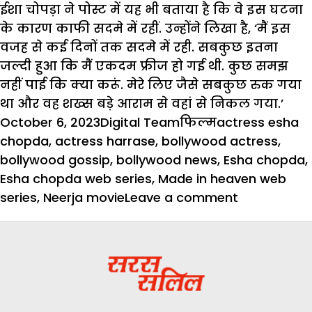
ईशा चोपड़ा ने पोस्ट में यह भी बताया है कि वे इस घटना
के कारण काफी सदमे में रहीं. उन्होंने लिखा है, ‘मैं इस
वजह से कई दिनों तक सदमे में रही. सबकुछ इतना
जल्दी हुआ कि मैं एकदम फ्रीज हो गई थी. कुछ समझ
नहीं पाई कि क्या करूं. मेरे लिए जैसे सबकुछ रुक गया
था और वह शख्स बड़े आराम से वहां से निकल गया.’
Posted
Author
Categories
Tags
October 6, 2023
Digital Team
फिल्म
actress esha
on
chopda
,
actress harrase
,
bollywood actress
,
bollywood gossip
,
bollywood news
,
Esha chopda
,
Esha chopda web series
,
Made in heaven web
on
series
,
Neerja movie
Leave a comment
ईशा
चोपड़ा
के
साथ
70
साल