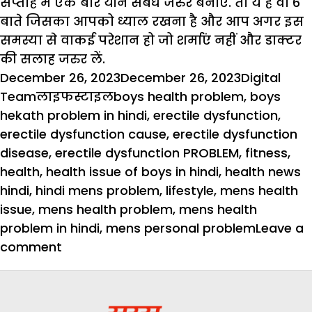
सप्ताह में एक बार यौन संबंध जरुर बनाएं. तो ये है वो 6
बाते जिसका आपको ध्याल रखना है और आप अगर इस
समस्या से वाकई परेशान हो जो शर्माएं नहीं और डाक्टर
की सलाह जरुर लें.
Posted
Author
December 26, 2023
December 26, 2023
Digital
on
Categories
Tags
Team
लाइफस्टाइल
boys health problem
,
boys
hekath problem in hindi
,
erectile dysfunction
,
erectile dysfunction cause
,
erectile dysfunction
disease
,
erectile dysfunction PROBLEM
,
fitness
,
health
,
health issue of boys in hindi
,
health news
hindi
,
hindi mens problem
,
lifestyle
,
mens health
issue
,
mens health problem
,
mens health
problem in hindi
,
mens personal problem
Leave a
on
comment
इन
6
टिप्स