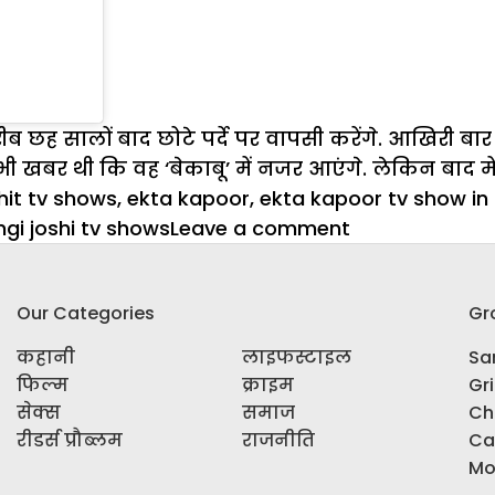
सालों बाद छोटे पर्दे पर वापसी करेंगे. आखिरी बार उन्
ी खबर थी कि वह ‘बेकाबू’ में नजर आएंगे. लेकिन बाद
hit tv shows
,
ekta kapoor
,
ekta kapoor tv show in 
on
ngi joshi tv shows
Leave a comment
एकता
कपूर
Our Categories
Gr
के
टीवी
कहानी
लाइफस्टाइल
Sar
शो
फिल्म
क्राइम
Gr
मे
सेक्स
समाज
Ch
दिखेंगी
रीडर्स प्रौब्लम
राजनीति
Ca
शिवांगी
Mo