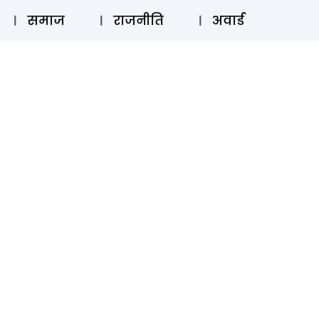
⚲
स्टोरी
लॉग इन
SUBSCRIBE
समाज
राजनीति
अवार्ड