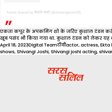
A post shared by शिवांगी जोशी (@shivangijoshi18)
एकता कपूर के अपकमिंग शो के जरिए कुशाल टंडन करीब छह 
खूब पसंद भी किया गया था. कुशाल टंडन को लेकर यह भ
Posted
Author
Categories
Tags
April 18, 2023
Digital Team
टीवी
actor
,
actress
,
Ekta 
on
shows
,
Shivangi Joshi
,
Shivangi joshi acting
,
shiva