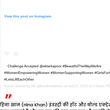
View this post on Instagram
Challenge Accepted @ektarkapoor #BeautifulTheWayWeAre
#WomenEmpoweringWomen #WomenSupportingWomen #GirlsForG
#LetsLiftEachOther
A post shared by
HK
(@realhinakhan) on
Jul 27, 2020 at 5:00am P
हिना खान (Hina Khan) इंडस्ट्री की हॉट और बोल्ड एक्ट्र