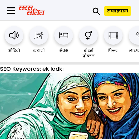
⚲
सब्सक्राइब
ऑडियो
कहानी
सेक्स
रीडर्स
फिल्म
लाइफ
प्रौब्लम
SEO Keywords:
ek ladki