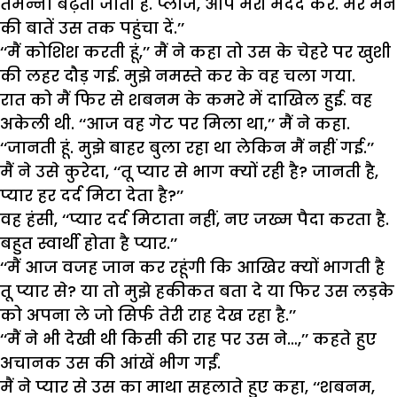
तमन्ना बढ़ती जाती है. प्लीज, आप मेरी मदद करें. मेरे मन
की बातें उस तक पहुंचा दें.’’
‘‘मैं कोशिश करती हूं,’’ मैं ने कहा तो उस के चेहरे पर खुशी
की लहर दौड़ गई. मुझे नमस्ते कर के वह चला गया.
रात को मैं फिर से शबनम के कमरे में दाखिल हुई. वह
अकेली थी. ‘‘आज वह गेट पर मिला था,’’ मैं ने कहा.
‘‘जानती हूं. मुझे बाहर बुला रहा था लेकिन मैं नहीं गई.’’
मैं ने उसे कुरेदा, ‘‘तू प्यार से भाग क्यों रही है? जानती है,
प्यार हर दर्द मिटा देता है?’’
वह हंसी, ‘‘प्यार दर्द मिटाता नहीं, नए जख्म पैदा करता है.
बहुत स्वार्थी होता है प्यार.’’
‘‘मैं आज वजह जान कर रहूंगी कि आखिर क्यों भागती है
तू प्यार से? या तो मुझे हकीकत बता दे या फिर उस लड़के
को अपना ले जो सिर्फ तेरी राह देख रहा है.’’
‘‘मैं ने भी देखी थी किसी की राह पर उस ने…,’’ कहते हुए
अचानक उस की आंखें भीग गईं.
मैं ने प्यार से उस का माथा सहलाते हुए कहा, ‘‘शबनम,