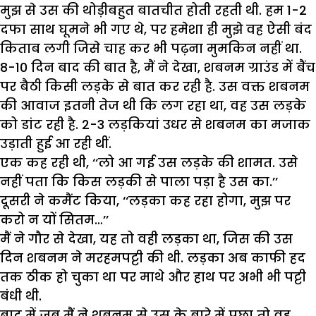
मुझ से उस की थोड़ीबहुत बातचीत होती रहती थी. हम 1-2
दफा साथ घूमने भी गए थे, पर हमेशा ही मुझे वह ऐसी बंद
किताब लगी जिसे चाह कर भी पढ़ना मुमकिन नहीं था.
8-10 दिन बाद की बात है, मैं ने देखा, शबनम ग्राउंड में बैंच
पर बैठी किसी लड़के से बात कर रही है. उस वक्त शबनम
की आवाज इतनी तेज थी कि लग रहा था, वह उस लड़के
को डांट रही है. 2-3 लड़कियां उधर से शबनम का मजाक
उड़ाती हुई आ रही थीं.
एक कह रही थी, ‘‘लो आ गई उस लड़के की शामत. उसे
नहीं पता कि किस लड़की से पाला पड़ा है उस का.’’
दूसरी ने कमैंट किया, ‘‘लड़का कह रहा होगा, मुझ पर
करो न यों सितम…’’
मैं ने गौर से देखा, यह तो वही लड़का था, जिस की उस
दिन शबनम ने मरहमपट्टी की थी. लड़का अब काफी हद
तक ठीक हो चुका था पर माथे और हाथ पर अभी भी पट्टी
बंधी थी.
बाद में जब मैं ने शबनम से उस के बारे में पूछा तो वह