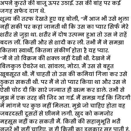
अपने कुरते की बाजू ऊपर उठाई. उस की बांह पर कई
जगह सफेद दाग थे.
शून्य की तरफ देखते हुए वह बोली, ‘‘मैं आज भी उसे भुला
नहीं सकी पर कहां जानती थी कि उस का प्यार सिर्फ मेरे
शरीर से जुड़ा था. शरीर में दोष उत्पन्न हुआ तो उस ने राहें
बदल लीं. किसी और से शादी कर ली. तभी मैं ने समझा
कितना स्वार्थी, कितना संकीर्ण होता है यह प्यार.
‘‘मैं ने तो विक्रम की शक्ल नहीं देखी थी. देखने में
बिलकुल ऐवरेज था. सांवला, मोटा. मैं उस से बहुत
खूबसूरत थी. मैं चाहती तो उस की कमियां गिना कर उसे
ठुकरा सकती थी. पर मैं ने तो प्यार किया था और उस ने
ऐसी चोट दी कि सारे जज्बात ही खत्म कर डाले. तभी से
मुझ में एक तरह की जिद आ गई. मैं समझ गई कि जिंदगी
में मांगने पर कुछ नहीं मिलता. मुझे जो चाहिए होता वह
जबरदस्ती दूसरों से छीनने लगी. खुद को कमजोर
महसूस नहीं कर सकती मैं. किसी की सहानुभूति भरी
नजरें भी नहीं चाहिए. न ही किसी का इनकार सह पाती हूं.