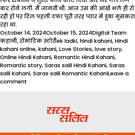
फिर शबनम ने तुरंत फोन काट दिया और मेरे गले लग
कर रोने लगी. मैं जानती थी. आज उस की आंखें भले ही रो
रही हों पर दिल पहली दफा पूरी तरह प्यार में डूबा मुसकरा
रहा था.
Posted
Author
Ca
October 14, 2024
October 15, 2024
Digital Team
on
Tags
कहानी
,
रोमांटिक स्टोरी
ek ladki
,
hindi kahani
,
Hindi
kahani online
,
kahani
,
Love Stories
,
love story
,
Online Hindi Kahani
,
Romantic Hindi Kahani
,
Romantic story
,
Saras salil Hindi Kahani
,
Saras
salil Kahani
,
Saras salil Romantic Kahani
Leave a
on
comment
एक
लड़की
:
प्यार
के
नाम