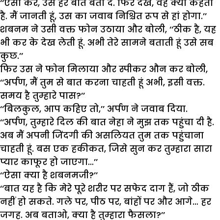
‘‘ऐसा कर, उसे हर बात बता दे. फिर देख, वह क्या कहता
है. मैं जानती हूं, उस का जवाब निश्चित रूप से हां होगा.’’
शबनम ने उसी वक्त फोन उठाया और बोली, ‘‘ठीक है, यह
भी कर के देख लेती हूं. अभी तेरे सामने बताती हूं उसे सब
कुछ.’’
फिर उस ने फोन मिलाया और स्पीकर औन कर बोली,
‘‘अर्पण, मैं तुम से बात करना चाहती हूं अभी, इसी वक्त.
समय है तुम्हारे पास?’’
‘‘बिलकुल, आप कहिए तो,’’ अर्पण ने जवाब दिया.
‘‘अर्पण, तुम्हारे दिल की बात नेहा ने मुझ तक पहुंचा दी है.
अब मैं अपनी जिंदगी की असलियत तुम तक पहुंचाना
चाहती हूं. बस एक हकीकत, जिसे सुन कर तुम्हारा सारा
प्यार काफूर हो जाएगा…’’
‘‘ऐसा क्या है शबनमजी?’’
‘‘बात यह है कि मेरे पूरे शरीर पर सफेद दाग हैं, जो ठीक
नहीं हो सकते. गले पर, पीठ पर, बांहों पर और आगे… हर
जगह. अब बताओ, क्या है तुम्हारा फैसला?’’