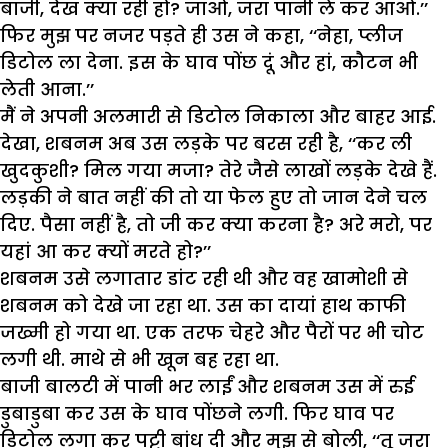
बाजी, देख क्या रही हो? जाओ, जरा पानी ले कर आओ.’’
फिर मुझ पर नजर पड़ते ही उस ने कहा, ‘‘नेहा, प्लीज
डिटोल ला देना. इस के घाव पोंछ दूं और हां, कौटन भी
लेती आना.’’
मैं ने अपनी अलमारी से डिटोल निकाला और बाहर आई.
देखा, शबनम अब उस लड़के पर बरस रही है, ‘‘कर ली
खुदकुशी? मिल गया मजा? तेरे जैसे लाखों लड़के देखे हैं.
लड़की ने बात नहीं की तो या फेल हुए तो जान देने चल
दिए. पैसा नहीं है, तो जी कर क्या करना है? अरे मरो, पर
यहां आ कर क्यों मरते हो?’’
शबनम उसे लगातार डांट रही थी और वह खामोशी से
शबनम को देखे जा रहा था. उस का दायां हाथ काफी
जख्मी हो गया था. एक तरफ चेहरे और पैरों पर भी चोट
लगी थी. माथे से भी खून बह रहा था.
बाजी बालटी में पानी भर लाईं और शबनम उस में रुई
डुबाडुबा कर उस के घाव पोंछने लगी. फिर घाव पर
डिटोल लगा कर पट्टी बांध दी और मुझ से बोली, ‘‘तू जरा