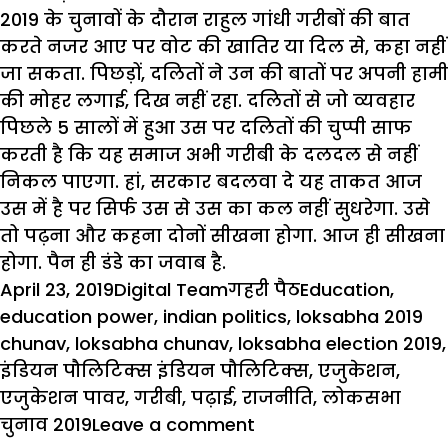
2019 के चुनावों के दौरान राहुल गांधी गरीबों की बात
करते नजर आए पर वोट की खातिर या दिल से, कहा नहीं
जा सकता. पिछड़ों, दलितों ने उन की बातों पर अपनी हामी
की मोहर लगाई, दिख नहीं रहा. दलितों से जो व्यवहार
पिछले 5 सालों में हुआ उस पर दलितों की चुप्पी साफ
करती है कि यह समाज अभी गरीबी के दलदल से नहीं
निकल पाएगा. हां, सरकार बदलवा दे यह ताकत आज
उस में है पर सिर्फ उस से उस का कल नहीं सुधरेगा. उसे
तो पढ़ना और कहना दोनों सीखना होगा. आज ही सीखना
होगा. पैन ही डंडे का जवाब है.
Posted
Author
Categories
Tags
April 23, 2019
Digital Team
गहरी पैठ
Education
,
on
education power
,
indian politics
,
loksabha 2019
chunav
,
loksabha chunav
,
loksabha election 2019
,
इंडियन पौलिटिक्स इंडियन पौलिटिक्स
,
एजुकेशन
,
एजुकेशन पावर
,
गरीबी
,
पढ़ाई
,
राजनीति
,
लोकसभा
on
चुनाव 2019
Leave a comment