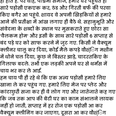
ही होते हैं. पर वाह, पश्चिमी समाज, हमारे घर पहुंचते ही
सारे पड़ोसी एकएक कर, ठंड और गिरती बर्फ की परवा
किए बगैर आ पहुंचे. शायद वे अपनी खिड़कियों से हमारे
आने की प्रतीक्षा में आंख लगाए ही बैठे थे. सहानुभूति और
संवेदना के शब्दों के स्थान पर मुसकराते हुए छोटा सा
‘वैलकम होम’ और इसी के साथ सारे पड़ोसी 6 सप्ताह से
बंद पड़े घर को साफ करने में जुट गए. किसी ने वैक्यूम
क्लीनर चालू कर दिया, कोई मैले कपड़े वौश्ंिग मशीन
में धोने चल दिया, कुछ ने बिस्तर झाड़े, चादरतकिए के
गिलाफ बदले. तभी एक लड़की अपने घर से थर्मस में
चाय भर कर ले आई.
हम चाय पी ही रहे थे कि एक अन्य पड़ोसी हमारे लिए
खाना ले कर पहुंच गए. हमारे लिए मेज पर प्लेट और
कांटाछुरी सजा कर ही वे लोग गए और जातेजाते कह गए
कि जब तक आप की बेटी घर का काम संभालने लायक
नहीं हो जाती, सप्ताह में हर रोज एक पड़ोसी आ कर
वैक्यूम क्लीनिंग कर जाएगा, दूसरा आ कर वौश्ंिग