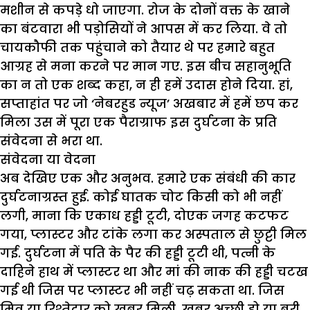
मशीन से कपड़े धो जाएगा. रोज के दोनों वक्त के खाने
का बंटवारा भी पड़ोसियों ने आपस में कर लिया. वे तो
चायकौफी तक पहुंचाने को तैयार थे पर हमारे बहुत
आग्रह से मना करने पर मान गए. इस बीच सहानुभूति
का न तो एक शब्द कहा, न ही हमें उदास होने दिया. हां,
सप्ताहांत पर जो ‘नेबरहुड न्यूज’ अखबार में हमें छप कर
मिला उस में पूरा एक पैराग्राफ इस दुर्घटना के प्रति
संवेदना से भरा था.
संवेदना या वेदना
अब देखिए एक और अनुभव. हमारे एक संबंधी की कार
दुर्घटनाग्रस्त हुई. कोई घातक चोट किसी को भी नहीं
लगी, माना कि एकाध हड्डी टूटी, दोएक जगह कटफट
गया, प्लास्टर और टांके लगा कर अस्पताल से छुट्टी मिल
गई. दुर्घटना में पति के पैर की हड्डी टूटी थी, पत्नी के
दाहिने हाथ में प्लास्टर था और मां की नाक की हड्डी चटख
गई थी जिस पर प्लास्टर भी नहीं चढ़ सकता था. जिस
मित्र या रिश्तेदार को खबर मिली, खबर अच्छी हो या बुरी,