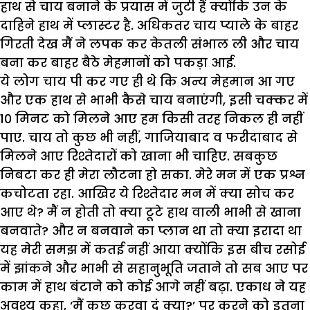
हाथ से चाय बनाने के प्रयास में जुटी हैं क्योंकि उन के
दाहिने हाथ में प्लास्टर है. अधिकतर चाय प्याले के बाहर
गिरती देख मैं ने लपक कर केतली संभाल ली और चाय
बना कर बाहर बैठे मेहमानों को पकड़ा आई.
ये लोग चाय पी कर गए ही थे कि अन्य मेहमान आ गए
और एक हाथ से भाभी कैसे चाय बनाएंगी, इसी चक्कर में
10 मिनट को मिलने आए हम किसी तरह निकल ही नहीं
पाए. चाय तो कुछ भी नहीं, गाजियाबाद व फरीदाबाद से
मिलने आए रिश्तेदारों को खाना भी चाहिए. सबकुछ
निबटा कर ही मेरा लौटना हो सका. मेरे मन में एक प्रश्न
कचोटता रहा. आखिर ये रिश्तेदार मन में क्या सोच कर
आए थे? मैं न होती तो क्या टूटे हाथ वाली भाभी से खाना
बनवाते? और न बनवाने का प्लान था तो क्या इरादा था
यह मेरी समझ में कतई नहीं आया क्योंकि इस बीच रसोई
में झांकने और भाभी से सहानुभूति जताने तो सब आए पर
काम में हाथ बंटाने को कोई आगे नहीं बढ़ा. एकाध ने यह
अवश्य कहा, ‘मैं कुछ करवा दूं क्या?’ पर करने को इतना