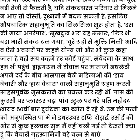
बड़ी तेजी से फैलती है, यदि संकटग्रस्त परिवार से मिलने
न आए तो दोस्ती, दुश्मनी में बदल सकती है. इसलिए
औपचारिक सहानुभूति का सिलसिला शुरू होता है. ‘उस
की माया अपरंपार’, ‘सुखदुख भरा यह संसार’, ‘फिर भी
बड़ा भारी संकट टल गया’, ‘बुरे ग्रहों से मुक्ति मिली’ आदि
व ऐसे अवसरों पर कहने योग्य जो और भी कुछ कहा
जाता है वही सब कहने हर कोई पहुंचा, संवेदना के साथ.
हम भी पहुंचे. ड्राइंगरूम में दीवान पर माताजी अधलेटी
अपने दर्द के बीच आसपास बैठी महिलाओं की ‘हाय
बेचारी’ और ‘हाय बेचारा’ वाली सहानुभूति ग्रहण करती
साहसपूर्वक मुसकराने का प्रयत्न कर रही थीं. पास की
कुरसी पर प्लास्टर चढ़ा पांव स्टूल पर धरे पति महोदय
शायद 50वीं बार दुर्घटना का ब्योरा दे रहे थे. उन की पत्नी
को अनुपस्थित पा मैं ने इधरउधर दृष्टि दौड़ाई. रसोई की
ओर से कुछ हलचल सुन मैं वहीं चली गई तो देखती क्या
हूं कि बेचारी गृहस्वामिनी बड़े यत्न से बाएं