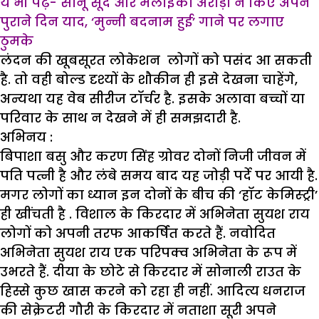
ये भी पढ़ें- सोनू सूद और मलाइका अरोड़ा ने किए अपने
पुराने दिन याद, ‘मुन्नी बदनाम हुई’ गाने पर लगाए
ठुमके
लंदन की खूबसूरत लोकेशन लोगों को पसंद आ सकती
है. तो वही बोल्ड दृश्यों के शौकीन ही इसे देखना चाहेंगे,
अन्यथा यह वेब सीरीज टॉर्चर है. इसके अलावा बच्चों या
परिवार के साथ न देखने में ही समझदारी है.
अभिनय
:
बिपाशा बसु और करण सिंह ग्रोवर दोनों निजी जीवन में
पति पत्नी है और लंबे समय बाद यह जोड़ी पर्दे पर आयी है.
मगर लोगों का ध्यान इन दोनों के बीच की ‘हॉट केमिस्ट्री’
ही खींचती है . विशाल के किरदार में अभिनेता सुयश राय
लोगों को अपनी तरफ आकर्षित करते हैं. नवोदित
अभिनेता सुयश राय एक परिपक्व अभिनेता के रूप में
उभरते हैं. दीया के छोटे से किरदार में सोनाली राउत के
हिस्से कुछ खास करने को रहा ही नहीं. आदित्य धनराज
की सेक्रेटरी गौरी के किरदार में नताशा सूरी अपने