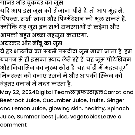
गाजर और चुकंदर का जूस
यदि आप इस जूस को रोजाना पीते हैं, तो आप मुंहासे,
पिंपल्स, रूखी त्वचा और पिग्मेंटेशन को भूल सकते हैं,
क्योंकि यह जूस इन सभी समस्याओं से लड़ेगा और
आपको बहुत अच्छा महसूस कराएगा.
अदरकर और नींबू का जूस
ये हर भारतीय का सबसे पसंदीदा जूस माना जाता है. हम
बचपन से ही इसका स्वाद लेते रहे हैं. यह जूस पोटेशियम
और नियासिन का मुख्य स्रोत है. यह बॉडी में महत्वपूर्ण
मिनरल्स को बनाए रखने में और आपकी स्किन को
बेहतर बनाने में मदद करता है.
Posted
Author
Categories
Tags
May 22, 2024
Digital Team
लाइफस्टाइल
Carrot and
on
Beetroot Juice
,
Cucumber Juice
,
fruits
,
Ginger
and Lemon Juice
,
glowing skin
,
healthy
,
Spinach
Juice
,
Summer best juice
,
vegetables
Leave a
on
comment
गर्मियों