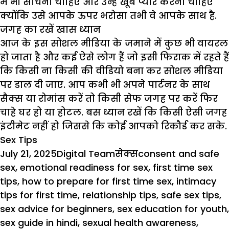
में भी सोचना चाहिए और उन्हें खूब प्यार करना चाहिए
क्योंकि उसे आपके ऊपर भरोसा तभी वे आपके साथ है.
जगह का रखें खास ध्यान
आज के इस सोशल मीडिया के जमाने में कुछ भी वायरल
हो जाता है और कई ऐसे लोग हैं जो इसी फिराक में रहते हैं
कि किसी ना किसी की वीडियो बना कर सोशल मीडिया
पर डाल दी जाए. आप कभी भी अपने पार्टनर के साथ
सैक्स
या
रोमांस
करें तो किसी सेफ जगह पर करें फिर
चाहे घर हो या होटल. बस ध्यान रखें कि किसी ऐसी जगह
इंटीमेट नहीं हो जिससे कि कोई आपको रिकौर्ड कर सके.
Sex Tips
Posted
Author
Categories
Tags
July 21, 2025
Digital Team
सेक्स
consent and safe
on
sex
,
emotional readiness for sex
,
first time sex
tips
,
how to prepare for first time sex
,
intimacy
tips for first time
,
relationship tips
,
safe sex tips
,
sex advice for beginners
,
sex education for youth
,
sex guide in hindi
,
sexual health awareness
,