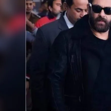
पिता
सलीम
खान
को
मिली
धमकी,
लौरेंस
का
फिर
से
मंडराया
खौफ