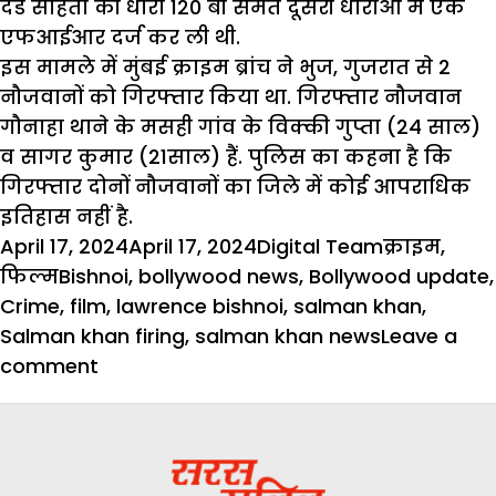
दंड संहिता की धारा 120 बी समेत दूसरी धाराओं में एक
एफआईआर दर्ज कर ली थी.
इस मामले में मुंबई क्राइम ब्रांच ने भुज, गुजरात से 2
नौजवानों को गिरफ्तार किया था. गिरफ्तार नौजवान
गौनाहा थाने के मसही गांव के विक्की गुप्ता (24 साल)
व सागर कुमार (21साल) हैं. पुलिस का कहना है कि
गिरफ्तार दोनों नौजवानों का जिले में कोई आपराधिक
इतिहास नहीं है.
Posted
Author
Categories
April 17, 2024
April 17, 2024
Digital Team
क्राइम
,
on
Tags
फिल्म
Bishnoi
,
bollywood news
,
Bollywood update
,
Crime
,
film
,
lawrence bishnoi
,
salman khan
,
Salman khan firing
,
salman khan news
Leave a
on
comment
सलमान
खान
और
मुंबई