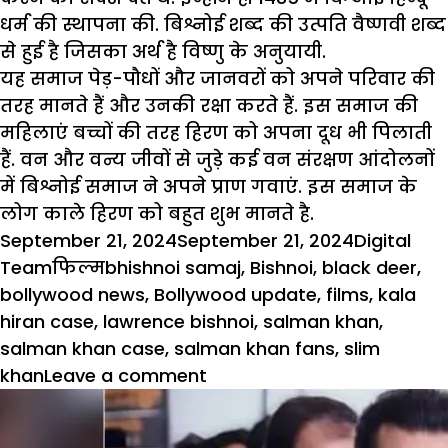
धर्म की स्थापना की. बिश्नोई शब्द की उत्पति वैष्णवी शब्द
से हुई है जिसका अर्थ है विष्णु के अनुयायी.
यह समाज पेड़-पौधों और जानवरों को अपने परिवार की
तरह मानते हैं और उनकी रक्षा करते हैं. इस समाज की
महिलाएं बच्चों की तरह हिरण को अपना दूध भी पिलाती
हैं. वन और वन्य जीवों से जुड़े कई वन संरक्षण आंदोलनों
में बिश्नोई समाज ने अपने प्राण गवाएं. इस समाज के
लोग काले हिरण को बहुत शुभ मानते है.
Posted
Author
September 21, 2024
September 21, 2024
Digital
on
Categories
Tags
Team
फिल्म
bhishnoi samaj
,
Bishnoi
,
black deer
,
bollywood news
,
Bollywood update
,
films
,
kala
hiran case
,
lawrence bishnoi
,
salman khan
,
salman khan case
,
salman khan fans
,
slim
on
khan
Leave a comment
सलमान
के