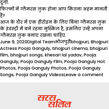
दूंगी.
फिल्मों में ग्लैमरस लुक होना आप कितना अहम मानती
हैं?
आज के दौर में एक हीरोइन के लिए बिना ग्लैमरस लुक
के इंडस्ट्री में बने रहना मुश्किल है, इसलिए उन्हें अपना
ग्लैमरस लुक बनाए रखना चाहिए.
Posted
Author
Categories
Tags
June 9, 2020
Digital Team
भोजपुरी
bhojpuri
,
Bhojpuri
on
Actress Pooja Ganguly
,
bhojpuri cinema
,
bhojpuri
film
,
bhojpuri songs
,
khesari lal yadav
,
Pooja
Ganguly
,
Pooja Ganguly Film
,
Pooja Ganguly Hot
Photos
,
Pooja Ganguly Photos
,
Pooja Ganguly
on
Songs
,
Pooja Ganguly Videos
Leave a comment
बं
लड
मे
हो
हैं