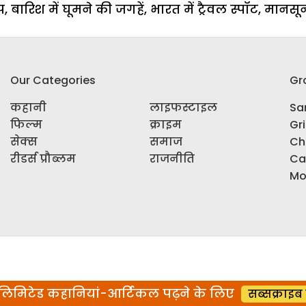
प
,
बारिश में घूमने की जगहें
,
भारत में ट्रैवल स्पॉट
,
मानसू
Our Categories
Gr
कहानी
लाइफस्टाइल
Sar
फिल्म
क्राइम
Gr
सेक्स
समाज
Ch
रीडर्स प्रौब्लम
राजनीति
Ca
Mo
िमिटेड कहानियां-आर्टिकल पढ़ने के लिए
सब्सक्राइब 