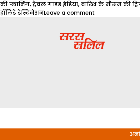
की प्लानिंग
,
ट्रैवल गाइड इंडिया
,
बारिश के मौसम की ट्रि
on
हॉलिडे डेस्टिनेशन
Leave a comment
Monsoon
Special:
मौनसून
में
घूमने
जाने
के
लिए
परफेक्ट
हैं
यह
जगहें
अनल