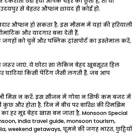
 टकराती ठंडी हवा आपके चेहरे को छूती है, तो वो
ं उदयपुर से बेहतर औप्शन शायद ही कोई हो.
ानदार औप्शन हो सकता है. इस मौसम में यहां की हरियाली
ोमांटिक और यादगार बना देती हैं.
हों को चुनें और पब्लिक ट्रांसपोर्ट का इस्तेमाल करें,
 जरूर जाएं. ये छोटा सा लेकिन बेहद खूबसूरत हिल
र घाटियां किसी पेंटिंग जैसी लगती हैं. जब आप
.
ुल भी मिस न करें. इस सीजन में गोवा न सिर्फ कम बजट में
कुछ और होता है. दिन में बीच पर बारिश की
रिमझिम
ा का हर मूड बेहद खास बन जाता है.
Monsoon Special
onsoon
,
India travel guide
,
monsoon tourism
,
dia
,
weekend getaways
,
घूमने की जगह भारत
,
छुट्टियों