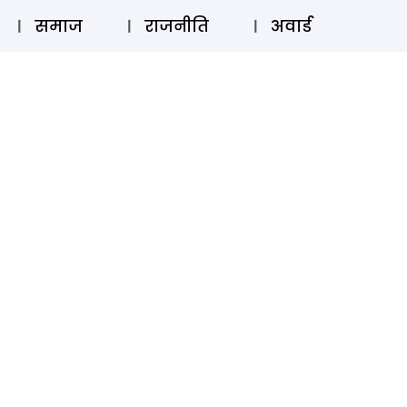
⚲
स्टोरी
लॉग इन
SUBSCRIBE
समाज
राजनीति
अवार्ड