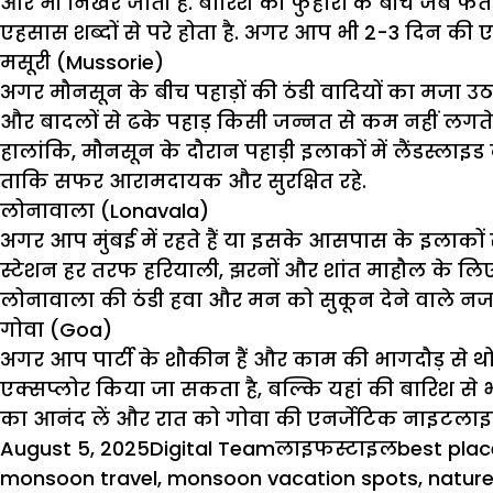
और भी निखर जाती है. बारिश की फुहारों के बीच जब फतेह
एहसास शब्दों से परे होता है. अगर आप भी 2-3 दिन की ए
मसूरी (Mussorie)
अगर मौनसून के बीच पहाड़ों की ठंडी वादियों का मजा उ
और बादलों से ढके पहाड़ किसी जन्नत से कम नहीं लगते. ब
हालांकि, मौनसून के दौरान पहाड़ी इलाकों में लैंडस्लाइ
ताकि सफर आरामदायक और सुरक्षित रहे.
लोनावाला (Lonavala)
अगर आप मुंबई में रहते हैं या इसके आसपास के इलाकों 
स्टेशन हर तरफ हरियाली, झरनों और शांत माहौल के लिए जा
लोनावाला की ठंडी हवा और मन को सुकून देने वाले नजारो
गोवा (Goa)
अगर आप पार्टी के शौकीन हैं और काम की भागदौड़ से थोड़ा
एक्सप्लोर किया जा सकता है, बल्कि यहां की बारिश से भ
का आनंद लें और रात को गोवा की एनर्जेटिक नाइटलाइफ म
Posted
Author
Categories
Tags
August 5, 2025
Digital Team
लाइफस्टाइल
best plac
on
monsoon travel
,
monsoon vacation spots
,
nature