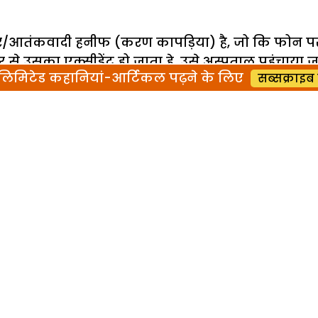
लावर/आतंकवादी हनीफ (करण कापड़िया) है, जो कि फोन पर क
से उसका एक्सीडेंट हो जाता हे. उसे अस्पताल पहुंचाया ज
िमिटेड कहानियां-आर्टिकल पढ़ने के लिए
सब्सक्राइब 
ू दीवान (सनी देओल) को खबर दी जाती है. पूरा पुलिस 
ान, हनीफ से कुछ भी कबूल करवाने में सफल नहीं होते ह
ेती हैं. दीवान खुदइनकाउंटर करने के लिए जाता है. इध
ता दत्ता) जांच में लगे हुए हैं. रोहित एक अपराधी फारूक
फ के इनकाउंटर के गोली चलाने का आदेश देते हैं, तभी हु
हनीफ का सरदार आतंकवादी मकसूद (जमील खान) पाकिस्तान
 खुद वह भारत आने की तैयारी करता है. पता चलता है कि
ों को जन्नत पाने के नाम पर जेहाद के लिए तैयार कर र
था और उसकी एक बड़ी बहन थी. उन दिनों मकसूद एक गुंड
न किया, पर पुलिस नहीं पहुंची, हनीफ के पिता को यकीन 
 और हनीफ के पिता मारे गए. उसी दिन हनीफ ने बदला ले