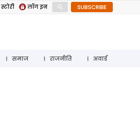
⚲
स्टोरी
लॉग इन
SUBSCRIBE
समाज
राजनीति
अवार्ड