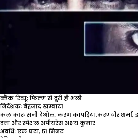
ब्लैंक रिव्यू: फिल्म से दूरी ही भली
निर्देशकः बेहजाद खम्बाटा
कलाकारः सनी देओल
,
करण कापड़िया
,
करणवीर शर्मा
,
इ
दत्ता और स्पेशल अपीयरेंस अक्षय कुमार
अवधिः एक घंटा,
51
मिनट