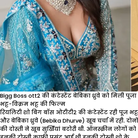
Bigg Boss ott2 की कंटेस्टेंट बेबिका ध्रुवे को मिली पूजा
भट्ट-विक्रम भट्ट की फिल्म
रियलिटी शो बिग बॉस ओटीटी2 की कंटेस्टेंट रही पूज भट्ट
और बेबिका ध्रुवे (Bebika Dhurve) खूब चर्चा में रही. दोनों
की दोस्ती ने खूब सुर्खियां बटोरी थी. ऑनस्क्रीन लोगों को
इनकी दोस्ती काफी पसंद आई थी इनकी दोस्ती शो के