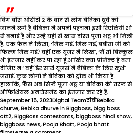
बिग बॉस ओटीटी 2 के बाद से लोग बेबिका ध्रुवे को
जानने लगे है बेबिका ने अपनी पहचना इसी रिएलियी शो
से बनाई है और उन्हे यही से खास दोस्त पूजा भट्ट भी मिली
है. एक फैन ने लिखा, ‘मिल गई, मिल गई, बबीता जी को
फिल्म मिल गई.’ वहीं एक यूजर ने लिखा, ‘मैं तो बिल्कुल
भी इंतजार नहीं कर पा रहा हूं.आखिर क्या प्रोजेक्ट है बता
दीजिए न.’ वहीं ढेर सारी यूजर्स ने बेबिका के लिए खुशी
जताई. कुछ लोगों ने बेबिका को ट्रोल भी किया है.
हालांकि, फैंस अब सिर्फ पूजा भट्ट या बेबिका की तरफ से
ऑफिशियल अनाउंसमेंट का इंतजार कर रहे हैं.
Posted
Author
Categories
Tags
September 15, 2023
Digital Team
टीवी
Bebika
on
dhurve
,
Bebika dhurve in Biggboss
,
bigg boss
ott2
,
BiggBoss contestants
,
biggboss hindi show
,
biggboss news
,
Pooja Bhatt
,
Pooja bhatt
on
films
Leave a comment