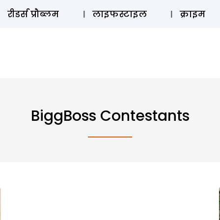
ऑडियो 
रीडर्स प्रौब्लम
लाइफस्टाइल
क्राइम
BiggBoss Contestants