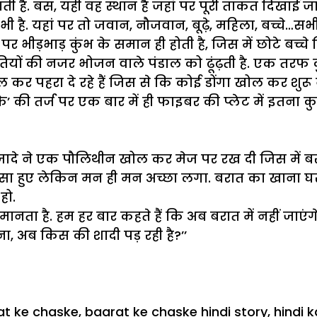
है. बस, यही वह स्थान है जहां पर पूरी ताकत दिखाई जानी 
ै. यहां पर तो जवान, नौजवान, बूढ़े, महिला, बच्चे…सभी 
र भीड़भाड़ कुंभ के समान ही होती है, जिस में छोटे बच्चे ब
यों की नजर भोजन वाले पंडाल को ढूंढ़ती है. एक तरफ कुछ 
 पहरा दे रहे हैं जिस से कि कोई डोंगा खोल कर शुरू न हो
 के’ की तर्ज पर एक बार में ही फाइबर की प्लेट में इतना
े ने एक पौलिथीन खोल कर मेज पर रख दी जिस में बरात 
स्सा हुए लेकिन मन ही मन अच्छा लगा. बरात का खाना घ
हो.
ानता है. हम हर बार कहते हैं कि अब बरात में नहीं जाएं
ा, अब किस की शादी पड़ रही है?’’
at ke chaske
,
baarat ke chaske hindi story
,
hindi 