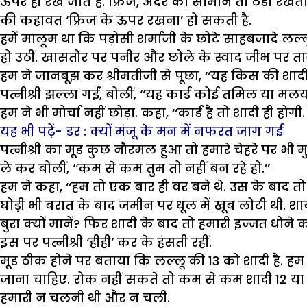
ऊपर ही रखे जाते हैं. फ्रिज, अंदर का सामान तो ठंडा रखता
की कहावत ‘फ्रिज के ऊपर रखना’ हो सकती है.
हमें मालूम था कि पड़ोसी शर्माजी के छोटे साहबजादे लल्ल
हो उठीं. खासतौर पर पनीर और छोले के स्वाद जीभ पर ताज
हम ने जानबूझ कर श्रीमतीजी से पूछा, ‘‘यह किस की शादी 
पत्नीश्री झल्ला गईं, बोलीं, ‘‘यह कार्ड कोई तमिल या मलयालम
हम ने भी मोर्चा नहीं छोड़ा. कहा, ‘‘कार्ड है तो शादी ही ह
यह भी पढ़ें- डर : क्यों मंजू के मन में नफरत जाग गई
पत्नीश्री का मूड कुछ नौरमल हुआ तो हमारे चेहरे पर भ
ले कर बोलीं, ‘‘कम से कम तुम तो नहीं बन रहे हो.’’
हम ने कहा, ‘‘हम तो एक बार ही वर बने थे. उस के बाद 
घोड़ी भी बरात के बाद जमीन पर धूल में खूब लोटी थी. शा
बुरा क्यों मानें? फिर शादी के बाद तो हमारी इज्जत धोने का 
इस पर पत्नीश्री ‘हीही’ कर के हंसती रहीं.
मूड ठीक होने पर बताया कि लल्लू की 13 को शादी है. हम
जाना चाहिए. रोक नहीं सकते तो कम से कम शादी 12 या
हमारी न चलनी थी और न चली.