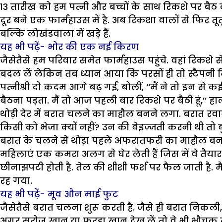
13 तारीख को हम पत्नी और बच्चों के साथ रिकशे पर बैठ क
दूर बने एक फार्महाउस में है. अब रिकशा वालों से फिर तूत
बल्कि लोखंडवाला में खड़े हैं.
यह भी पढ़ें-
भोर की एक नई किरण
जैसेतैसे हम परिवार समेत फार्महाउस पहुंचे. वहां रिकशे 
बदल लें लेकिन तब ध्यान आया कि परसों ही तो स्टैपनी मिस
पत्नीश्री दो कदम आगे बढ़ गईं, बोलीं, ‘‘मैं ने तो इन
बैठना पड़ता. मैं तो आज पहली बार रिकशे पर बैठी हूं,’’ ह
थोड़ी देर में बरात चलने का माहौल बनने लगा. बरात रवाना
किसी को भेजा क्यों नहीं? उन की बेइज्जती करनी थी तो बुल
बरात के चलने से थोड़ा पहले अफरातफरी का माहौल बन जात
महिलाएं एक कमरा अलग से घेर लेती हैं जिस में वे तैयार हो
छीनाझपटी होती है. तेल की शीशी फर्श पर फैल जाती है. मैच
रह गया.
यह भी पढ़ें-
मूव औन माई फुट
जैसेतैसे बरात चलना शुरू करती है. जैसे ही बरात निकली,
अगर सरोज खान या फरहा खान देख लें तो वे भी भौचक रह