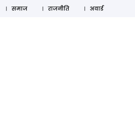
⚲
स्टोरी
लॉग इन
SUBSCRIBE
समाज
राजनीति
अवार्ड