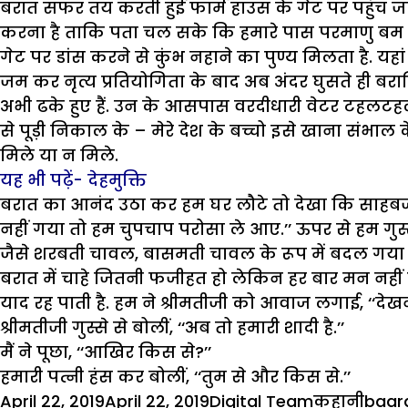
बरात सफर तय करती हुई फार्म हाउस के गेट पर पहुंच जाती 
करना है ताकि पता चल सके कि हमारे पास परमाणु बम भी ह
गेट पर डांस करने से कुंभ नहाने का पुण्य मिलता है. यहां प
जम कर नृत्य प्रतियोगिता के बाद अब अंदर घुसते ही बराति
अभी ढके हुए हैं. उन के आसपास वरदीधारी वेटर टहलटहल कर
से पूड़ी निकाल के – मेरे देश के बच्चो इसे खाना संभाल
मिले या न मिले.
यह भी पढ़ें-
देहमुक्ति
बरात का आनंद उठा कर हम घर लौटे तो देखा कि साहबजाद
नहीं गया तो हम चुपचाप परोसा ले आए.’’ ऊपर से हम गु
जैसे शरबती चावल, बासमती चावल के रूप में बदल गया 
बरात में चाहे जितनी फजीहत हो लेकिन हर बार मन नहीं म
याद रह पाती है. हम ने श्रीमतीजी को आवाज लगाई, ‘‘देखन
श्रीमतीजी गुस्से से बोलीं, ‘‘अब तो हमारी शादी है.’’
मैं ने पूछा, ‘‘आखिर किस से?’’
हमारी पत्नी हंस कर बोलीं, ‘‘तुम से और किस से.’’
Posted
Author
Categories
Tags
April 22, 2019
April 22, 2019
Digital Team
कहानी
baar