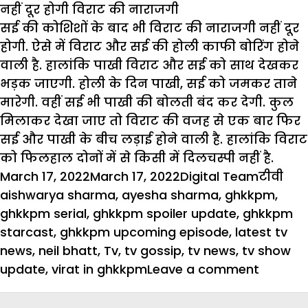
नहीं दूर होगी विराट की नाराजगी
सई की कोशिशों के बाद भी विराट की नाराजगी नहीं दूर
होगी. ऐसे में विराट और सई की होली काफी बोरिंग होने
वाली है. हालांकि पाखी विराट और सई को साथ देखकर
भड़क जाएगी. होली के दिन पाखी, सई को जमकर ताने
मारेगी. वहीं सई भी पाखी की बोलती बंद कर देगी. कुल
मिलाकर देखा जाए तो विराट की वजह से एक बार फिर
सई और पाखी के बीच लड़ाई होने वाली है. हालांकि विराट
को फिलहाल दोनों में से किसी में दिलचस्पी नहीं है.
Posted
Author
Categor
Tag
March 17, 2022
March 17, 2022
Digital Team
टीवी
on
aishwarya sharma
,
ayesha sharma
,
ghkkpm
,
ghkkpm serial
,
ghkkpm spoiler update
,
ghkkpm
starcast
,
ghkkpm upcoming episode
,
latest tv
news
,
neil bhatt
,
Tv
,
tv gossip
,
tv news
,
tv show
on
update
,
virat in ghkkpm
Leave a comment
GHKKPM
होली