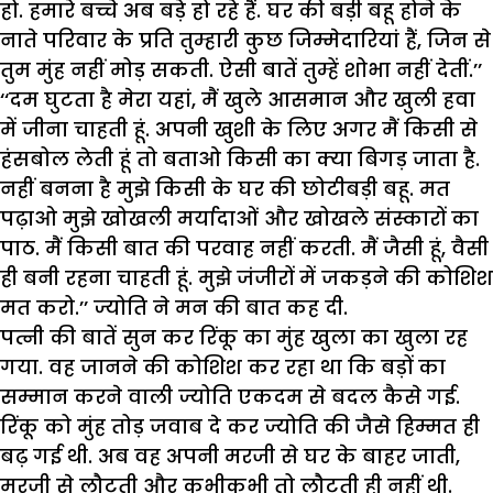
हो. हमारे बच्चे अब बड़े हो रहे हैं. घर की बड़ी बहू होने के
नाते परिवार के प्रति तुम्हारी कुछ जिम्मेदारियां हैं, जिन से
तुम मुंह नहीं मोड़ सकती. ऐसी बातें तुम्हें शोभा नहीं देतीं.’’
‘‘दम घुटता है मेरा यहां, मैं खुले आसमान और खुली हवा
में जीना चाहती हूं. अपनी खुशी के लिए अगर मैं किसी से
हंसबोल लेती हूं तो बताओ किसी का क्या बिगड़ जाता है.
नहीं बनना है मुझे किसी के घर की छोटीबड़ी बहू. मत
पढ़ाओ मुझे खोखली मर्यादाओं और खोखले संस्कारों का
पाठ. मैं किसी बात की परवाह नहीं करती. मैं जैसी हूं, वैसी
ही बनी रहना चाहती हूं. मुझे जंजीरों में जकड़ने की कोशिश
मत करो.’’ ज्योति ने मन की बात कह दी.
पत्नी की बातें सुन कर रिंकू का मुंह खुला का खुला रह
गया. वह जानने की कोशिश कर रहा था कि बड़ों का
सम्मान करने वाली ज्योति एकदम से बदल कैसे गई.
रिंकू को मुंह तोड़ जवाब दे कर ज्योति की जैसे हिम्मत ही
बढ़ गई थी. अब वह अपनी मरजी से घर के बाहर जाती,
मरजी से लौटती और कभीकभी तो लौटती ही नहीं थी.