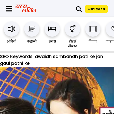
⚲
सब्सक्राइब
ऑडियो
कहानी
सेक्स
रीडर्स
फिल्म
लाइफ
प्रौब्लम
SEO Keywords:
awaidh sambandh pati ke jan
gaui patni ke