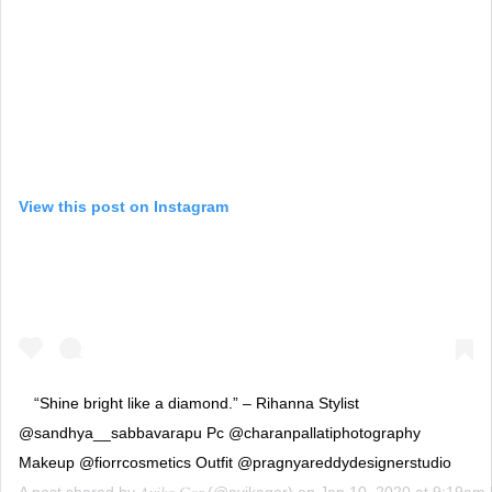
View this post on Instagram
“Shine bright like a diamond.” – Rihanna Stylist
@sandhya__sabbavarapu Pc @charanpallatiphotography
Makeup @fiorrcosmetics Outfit @pragnyareddydesignerstudio
A post shared by
𝐴𝑣𝑖𝑘𝑎 𝐺𝑜𝑟
(@avikagor) on
Jan 10, 2020 at 9:19am