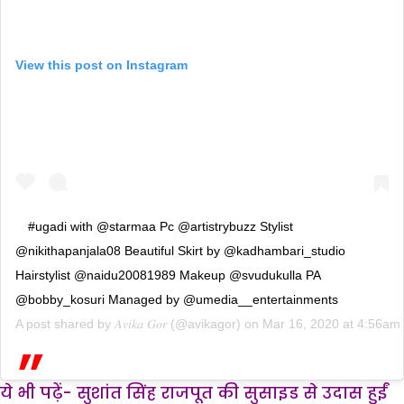
View this post on Instagram
#ugadi with @starmaa Pc @artistrybuzz Stylist
@nikithapanjala08 Beautiful Skirt by @kadhambari_studio
Hairstylist @naidu20081989 Makeup @svudukulla PA
@bobby_kosuri Managed by @umedia__entertainments
A post shared by
𝐴𝑣𝑖𝑘𝑎 𝐺𝑜𝑟
(@avikagor) on
Mar 16, 2020 at 4:56am
ये भी पढ़ें- सुशांत सिंह राजपूत की सुसाइड से उदास हुईं