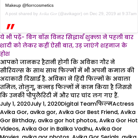
Makeup @fiorrcosmetics
A post shared by
𝐴𝑣𝑖𝑘𝑎 𝐺𝑜𝑟
(@avikagor) on
Dec 29, 2019 at 9:37am
ये भी पढ़ें- बिग बॉस विनर सिद्धार्थ शुक्ला ने पहली बार
शादी को लेकर कहीं ऐसी बात, उड़ जाएंगे शहनाज के
होश
आपको जानकर हैरानी होगी कि अविका गौर ने
सीरियल्स के साथ साथ फिल्मों में भी अपनी कमाल की
अदाकारी दिखाई है. अविका ने हिंदी फिल्मों के अवाला
तमिल, तोलुगू, कन्नड़ फिल्मों में काम किया है जिससे
कि उनकी पौपुलैरिटी में और चार चांद लग गए हैं.
Posted
Author
Categories
Tags
July 1, 2020
July 1, 2020
Digital Team
फिल्म
Actress
on
Avika Gor
,
avika gor
,
Avika Gor Best Friend
,
Avika
Gor Birthday
,
avika gor hot photos
,
Avika Gor Hot
Videos
,
Avika Gor in Balika Vadhu
,
Avika Gor
Movies
,
avika gor photos
,
Avika Gor Serials
,
avika