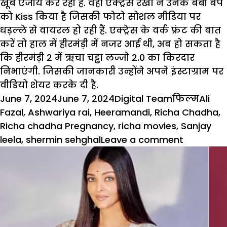
खूब एंजौय कर रही है. वही एक्ट्रेस रेखा ने उनके बेबी बंप
को Kiss किया है जिसकी फोटो सोशल मीडिया पर
धड़ल्ले से वायरल हो रही हैं. एक्ट्रेस के वर्क फ्रंट की बात
करें तो हाल में हीरमंड़ी में नजर आई थी, अब हो सकता है
कि हीरमंड़ी 2 में ऋचा चड्ढा लज्जो 2.0 का किरदार
निभाएंगी. जिसकी जानकारी उन्होंने अपने इंस्टाग्राम पर
वीडियो शेयर करके दी है.
Posted
Author
Categories
Tags
June 7, 2024
June 7, 2024
Digital Team
फिल्म
Ali
on
Fazal
,
Ashwariya rai
,
Heeramandi
,
Richa Chadha
,
Richa chadha Pregnancy
,
richa movies
,
Sanjay
on
leela
,
shermin sehghal
Leave a comment
बौलीवुड
हसीनाओं
में
होती
है
खूब