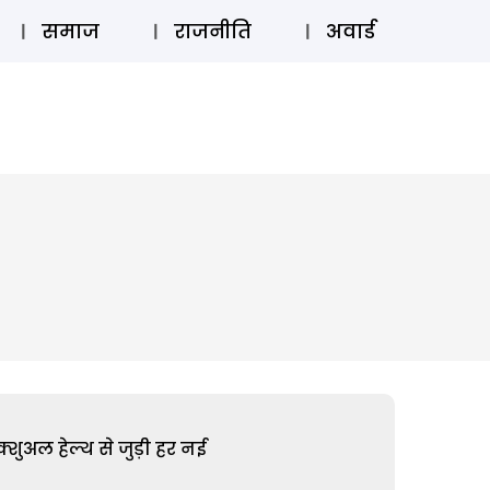
⚲
स्टोरी
लॉग इन
SUBSCRIBE
समाज
राजनीति
अवार्ड
शुअल हेल्थ से जुड़ी हर नई