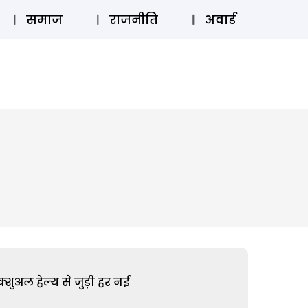
⚲
स्टोरी
लॉग इन
SUBSCRIBE
समाज
राजनीति
अवार्ड
शुअल हेल्थ से जुड़ी हर नई