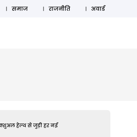
⚲
स्टोरी
लॉग इन
SUBSCRIBE
समाज
राजनीति
अवार्ड
शुअल हेल्थ से जुड़ी हर नई