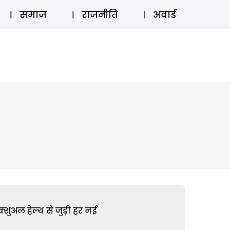
⚲
स्टोरी
लॉग इन
SUBSCRIBE
समाज
राजनीति
अवार्ड
शुअल हेल्थ से जुड़ी हर नई