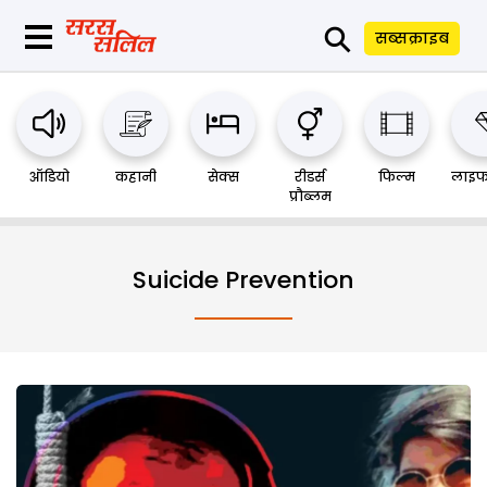
⚲
सब्सक्राइब
ऑडियो
कहानी
सेक्स
रीडर्स
फिल्म
लाइफ
प्रौब्लम
Suicide Prevention