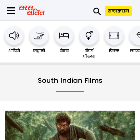
⚲
सब्सक्राइब
ऑडियो
कहानी
सेक्स
रीडर्स
फिल्म
लाइफ
प्रौब्लम
South Indian Films