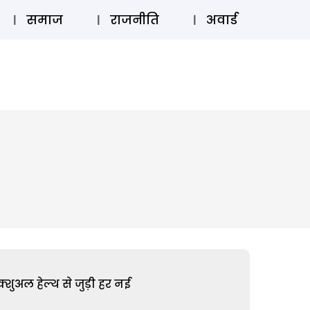
⚲
स्टोरी
लॉग इन
SUBSCRIBE
समाज
राजनीति
अवार्ड
शुअल हेल्थ से जुड़ी हर नई