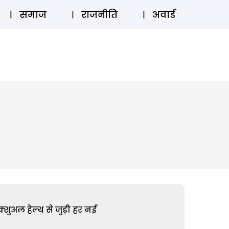
⚲
स्टोरी
लॉग इन
SUBSCRIBE
समाज
राजनीति
अवार्ड
शुअल हेल्थ से जुड़ी हर नई