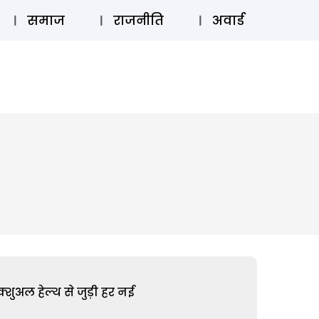
⚲
स्टोरी
लॉग इन
SUBSCRIBE
समाज
राजनीति
अवार्ड
शुअल हेल्थ से जुड़ी हर नई