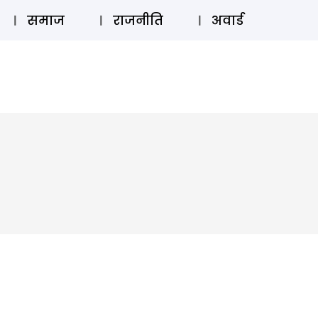
⚲
स्टोरी
लॉग इन
SUBSCRIBE
समाज
राजनीति
अवार्ड