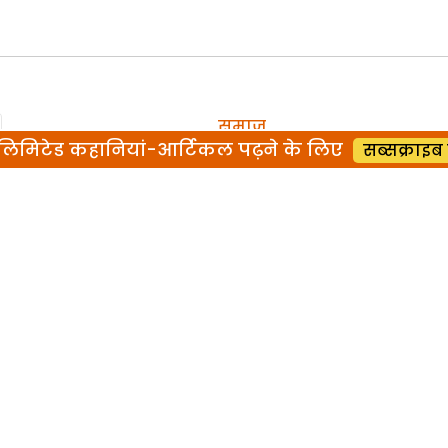
समाज
िमिटेड कहानियां-आर्टिकल पढ़ने के लिए
सब्सक्राइब 
कम उम्र में शादी, जिंदगी
की बरबादी
समाज
शर्मनाक : दलित घोड़ी
नहीं चढ़ेगा
समाज
गांव देहात में मुश्किल हो