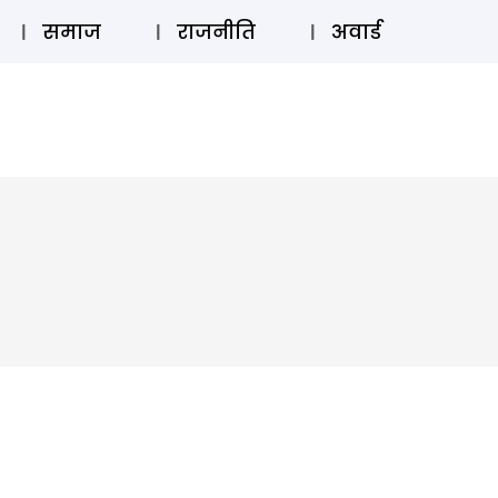
⚲
स्टोरी
लॉग इन
SUBSCRIBE
समाज
राजनीति
अवार्ड