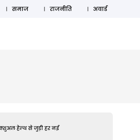
⚲
स्टोरी
लॉग इन
SUBSCRIBE
समाज
राजनीति
अवार्ड
शुअल हेल्थ से जुड़ी हर नई