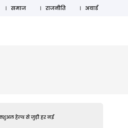
⚲
स्टोरी
लॉग इन
SUBSCRIBE
समाज
राजनीति
अवार्ड
शुअल हेल्थ से जुड़ी हर नई