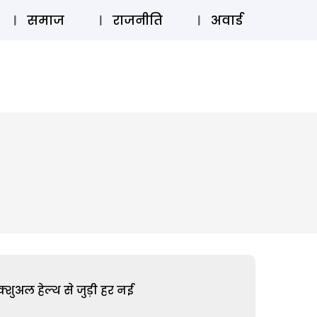
⚲
स्टोरी
लॉग इन
SUBSCRIBE
समाज
राजनीति
अवार्ड
शुअल हेल्थ से जुड़ी हर नई