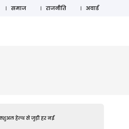
⚲
स्टोरी
लॉग इन
SUBSCRIBE
समाज
राजनीति
अवार्ड
शुअल हेल्थ से जुड़ी हर नई