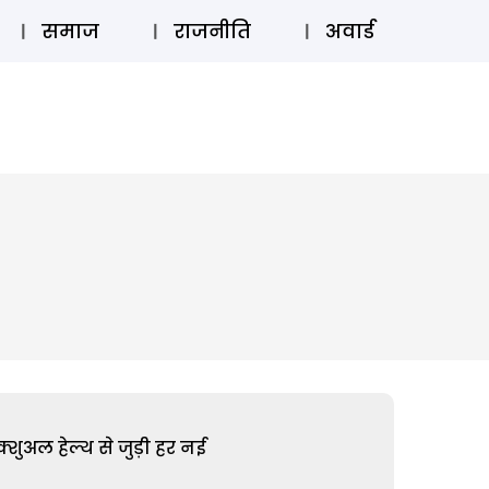
⚲
स्टोरी
लॉग इन
SUBSCRIBE
समाज
राजनीति
अवार्ड
शुअल हेल्थ से जुड़ी हर नई