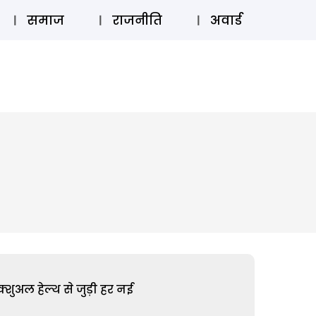
⚲
स्टोरी
लॉग इन
SUBSCRIBE
समाज
राजनीति
अवार्ड
शुअल हेल्थ से जुड़ी हर नई