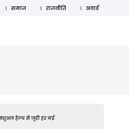
⚲
स्टोरी
लॉग इन
SUBSCRIBE
समाज
राजनीति
अवार्ड
शुअल हेल्थ से जुड़ी हर नई