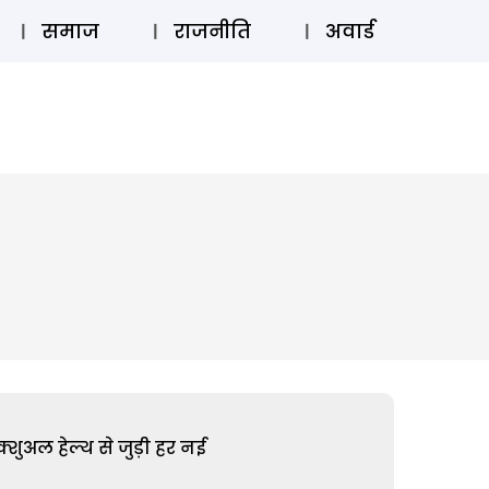
⚲
स्टोरी
लॉग इन
SUBSCRIBE
समाज
राजनीति
अवार्ड
शुअल हेल्थ से जुड़ी हर नई