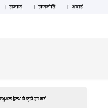
⚲
स्टोरी
लॉग इन
SUBSCRIBE
समाज
राजनीति
अवार्ड
शुअल हेल्थ से जुड़ी हर नई