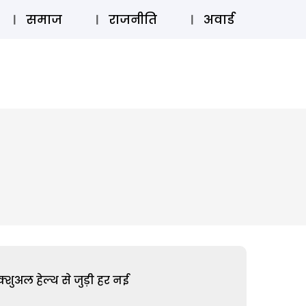
⚲
स्टोरी
लॉग इन
SUBSCRIBE
समाज
राजनीति
अवार्ड
शुअल हेल्थ से जुड़ी हर नई